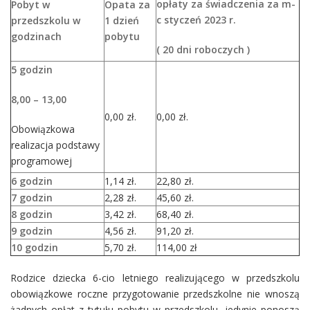
opłaty za świadczenia za m-
Pobyt w
Opata za
c styczeń 2023 r.
przedszkolu w
1 dzień
godzinach
pobytu
( 20 dni roboczych )
5 godzin
8,00 – 13,00
0,00 zł.
0,00 zł.
Obowiązkowa
realizacja podstawy
programowej
6 godzin
1,14 zł.
22,80 zł.
7 godzin
2,28 zł.
45,60 zł.
8 godzin
3,42 zł.
68,40 zł.
9 godzin
4,56 zł.
91,20 zł.
10 godzin
5,70 zł.
114,00 zł
Rodzice dziecka 6-cio letniego realizującego w przedszkolu
obowiązkowe roczne przygotowanie przedszkolne nie wnoszą
żadnych opłat z tytułu pobytu w przedszkolu, jedynie ponoszą