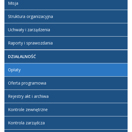
Misja
10
kwiecień
Struktura organizacyjna
2019
17:20
Uchwały i zarządzenia
Artykuł został
zmieniony.
środa,
Mirek
Raporty i sprawozdania
10
kwiecień
DZIAŁALNOŚĆ
2019
17:21
Opłaty
Artykuł został
zmieniony.
środa,
Mirek
Oferta programowa
10
kwiecień
Rejestry akt i archiwa
2019
17:22
Kontrole zewnętrzne
Artykuł został
zmieniony.
środa,
Mirek
Kontrola zarządcza
10