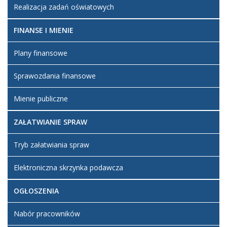
kwiecień
Realizacja zadań oświatowych
2019
17:22
FINANSE I MIENIE
Artykuł został
zmieniony.
Plany finansowe
środa,
Mirek
10
kwiecień
Sprawozdania finansowe
2019
17:24
Mienie publiczne
Artykuł został
ZAŁATWIANIE SPRAW
zmieniony.
środa,
Mirek
10
kwiecień
Tryb załatwiania spraw
2019
17:24
Elektroniczna skrzynka podawcza
Artykuł został
OGŁOSZENIA
zmieniony.
środa,
Mirek
26
Nabór pracowników
kwiecień
2023