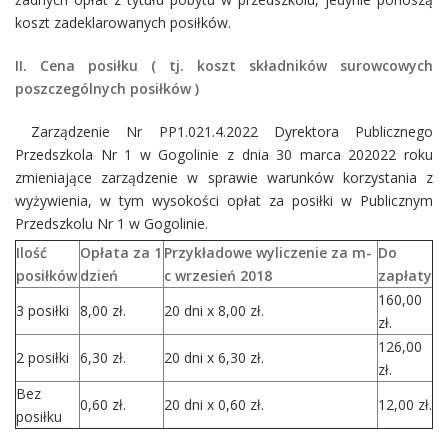
koszt zadeklarowanych posiłków.
II. Cena posiłku ( tj. koszt składników surowcowych
poszczególnych posiłków )
Zarządzenie Nr PP1.021.4.2022 Dyrektora Publicznego
Przedszkola Nr 1 w Gogolinie z dnia 30 marca 202022 roku
zmieniające zarządzenie w sprawie warunków korzystania z
wyżywienia, w tym wysokości opłat za posiłki w Publicznym
Przedszkolu Nr 1 w Gogolinie.
Ilość
Opłata za 1
Przykładowe wyliczenie za m-
Do
posiłków
dzień
c wrzesień 2018
zapłaty
160,00
3 posiłki
8,00 zł.
20 dni x 8,00 zł.
zł.
126,00
2 posiłki
6,30 zł.
20 dni x 6,30 zł.
zł.
Bez
0,60 zł.
20 dni x 0,60 zł.
12,00 zł.
posiłku