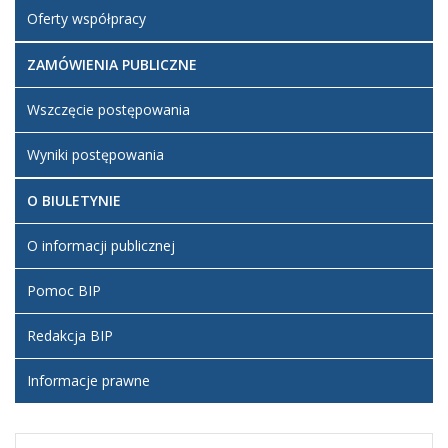
17:44
Oferty współpracy
Artykuł został
ZAMÓWIENIA PUBLICZNE
zmieniony.
środa,
Mirek
26
Wszczęcie postępowania
kwiecień
2023
17:47
Wyniki postępowania
Artykuł został
O BIULETYNIE
zmieniony.
środa,
Mirek
26 luty
Dodane
O informacji publicznej
2025
załączniki
21:47
Pomoc BIP
Odpłatność
za pobyt
dziecka w
Redakcja BIP
przedszkolu
Informacje prawne