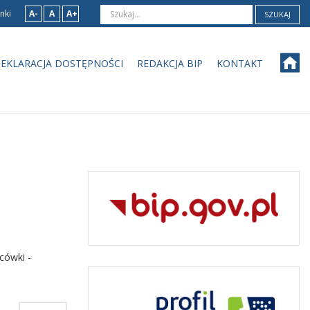
nki
A-
A
A+
SZUKAJ
EKLARACJA DOSTĘPNOŚCI
REDAKCJA BIP
KONTAKT
cówki -