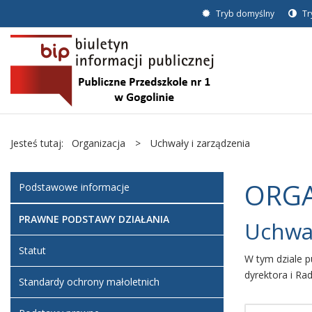
Tryb domyślny
Tr
Jesteś tutaj:
Organizacja
>
Uchwały i zarządzenia
ORGA
Podstawowe informacje
PRAWNE PODSTAWY DZIAŁANIA
Uchwał
Statut
W tym dziale p
dyrektora i Ra
Standardy ochrony małoletnich