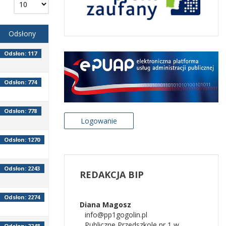
Odsłony
Odsłon: 117
Odsłon: 774
Odsłon: 778
Logowanie
Odsłon: 1270
Odsłon: 2243
REDAKCJA
BIP
Odsłon: 2274
Diana
Magosz
info@pp1gogolin.pl
Publiczne Przedszkole nr 1 w
Odsłon: 2248