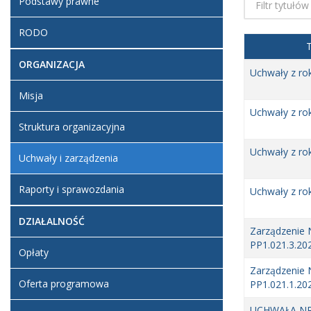
Podstawy prawne
RODO
T
ORGANIZACJA
Uchwały z ro
Misja
Uchwały z ro
Struktura organizacyjna
Uchwały z ro
Uchwały i zarządzenia
Raporty i sprawozdania
Uchwały z ro
DZIAŁALNOŚĆ
Zarządzenie 
PP1.021.3.20
Opłaty
Zarządzenie 
Oferta programowa
PP1.021.1.20
UCHWAŁA NR