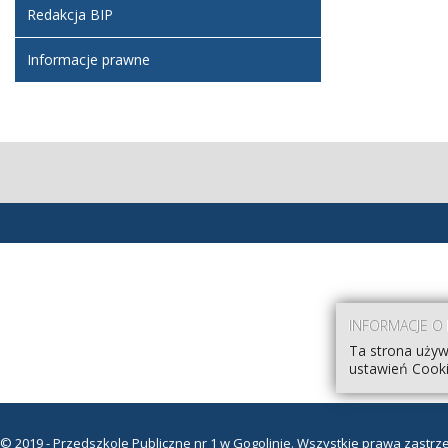
Redakcja BIP
Informacje prawne
INFORMACJE O
Ta strona używ
ustawień Cooki
© 2019 - Przedszkole Publiczne nr 1 w Gogolinie. Wszystkie prawa zastrz