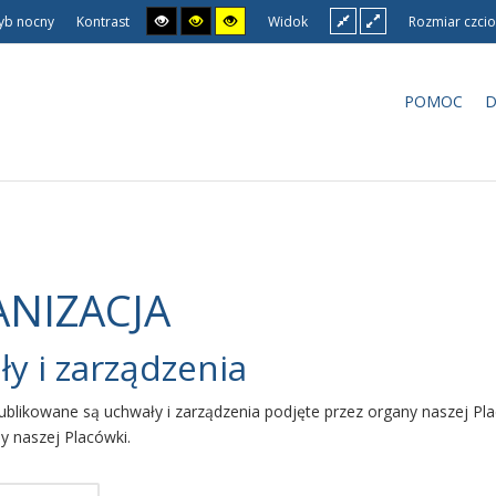
yb nocny
Kontrast
Widok
Rozmiar czcio
POMOC
D
NIZACJA
y i zarządzenia
ublikowane są uchwały i zarządzenia podjęte przez organy naszej Pla
dy naszej Placówki.