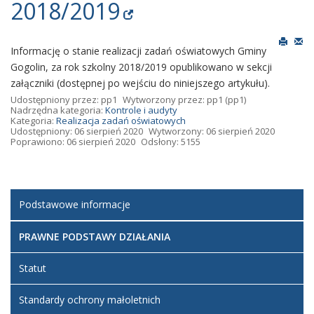
2018/2019
Informację o stanie realizacji zadań oświatowych Gminy
Gogolin, za rok szkolny 2018/2019 opublikowano w sekcji
załączniki (dostępnej po wejściu do niniejszego artykułu).
Udostępniony przez:
pp1
Wytworzony przez:
pp1
(pp1)
Nadrzędna kategoria:
Kontrole i audyty
Kategoria:
Realizacja zadań oświatowych
Udostępniony: 06 sierpień 2020
Wytworzony: 06 sierpień 2020
Poprawiono: 06 sierpień 2020
Odsłony: 5155
Podstawowe informacje
PRAWNE PODSTAWY DZIAŁANIA
Statut
Standardy ochrony małoletnich