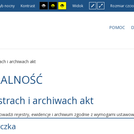
yb nocny
Kontrast
Widok
Rozmiar czcio
POMOC
D
ach i archiwach akt
ŁALNOŚĆ
strach i archiwach akt
rowadzi rejestry, ewidencje i archiwum zgodnie z wymogami ustawow
czka