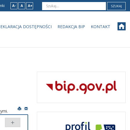
nki
A-
A
A+
SZUKAJ
EKLARACJA DOSTĘPNOŚCI
REDAKCJA BIP
KONTAKT
ymi.