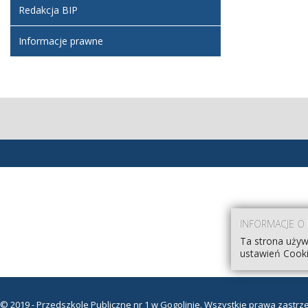
Redakcja BIP
Informacje prawne
INFORMACJE O
Ta strona używ
ustawień Cooki
© 2019 - Przedszkole Publiczne nr 1 w Gogolinie. Wszystkie prawa zastrz