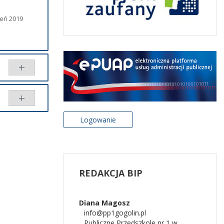
ień 2019
Logowanie
Porównaj
REDAKCJA
BIP
Diana
Magosz
info@pp1gogolin.pl
Publiczne Przedszkole nr 1 w