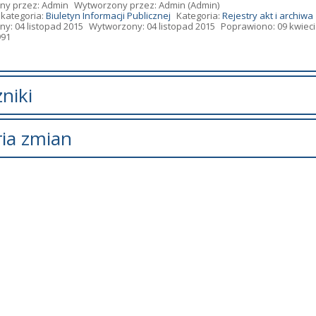
ny przez:
Admin
Wytworzony przez:
Admin
(Admin)
kategoria:
Biuletyn Informacji Publicznej
Kategoria:
Rejestry akt i archiwa
y: 04 listopad 2015
Wytworzony: 04 listopad 2015
Poprawiono: 09 kwiec
991
niki
zników.
ria zmian
pis zmian
Data
Osoba
ostał zmieniony.
wtorek, 09 kwiecień 2019 17:13
Mirek