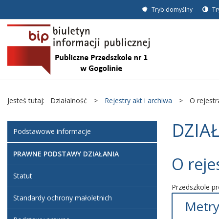
Tryb domyślny
Tr
Jesteś tutaj:
Działalność
>
Rejestry akt i archiwa
>
O rejestr
DZIA
Podstawowe informacje
PRAWNE PODSTAWY DZIAŁANIA
O reje
Statut
Przedszkole p
Standardy ochrony małoletnich
Metry