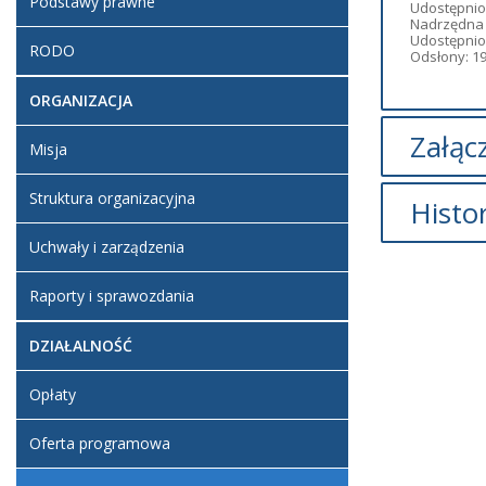
Podstawy prawne
Udostępnio
Nadrzędna 
Udostępnion
RODO
Odsłony: 1
ORGANIZACJA
Załącz
Misja
Brak załąc
Struktura organizacyjna
Histo
Uchwały i zarządzenia
O
Raporty i sprawozdania
Artykuł z
DZIAŁALNOŚĆ
Opłaty
Oferta programowa