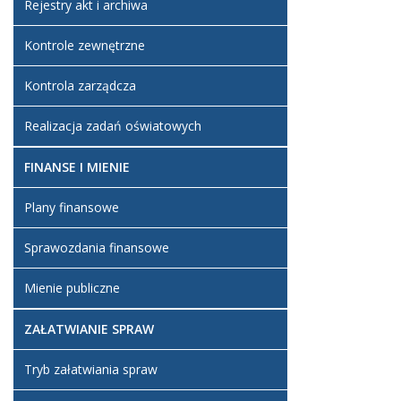
Rejestry akt i archiwa
Artykuł z
Kontrole zewnętrzne
zmienion
Artykuł z
Kontrola zarządcza
zmienion
Realizacja zadań oświatowych
Artykuł z
zmienion
FINANSE I MIENIE
Artykuł z
zmienion
Plany finansowe
Artykuł z
Sprawozdania finansowe
zmienion
Mienie publiczne
Artykuł z
zmienion
ZAŁATWIANIE SPRAW
Artykuł z
zmienion
Tryb załatwiania spraw
Artykuł z