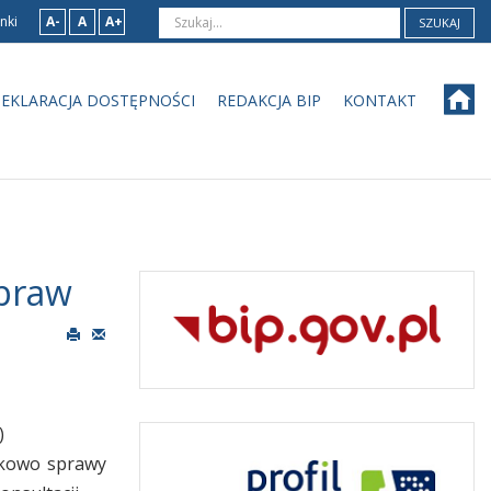
nki
A-
A
A+
SZUKAJ
EKLARACJA DOSTĘPNOŚCI
REDAKCJA BIP
KONTAKT
spraw
)
atkowo sprawy