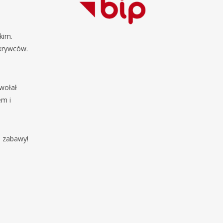
kim.
dkrywców.
ywołał
em i
j zabawy!