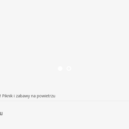
dszkolu
ijamy...
 Piknik i zabawy na powietrzu
u