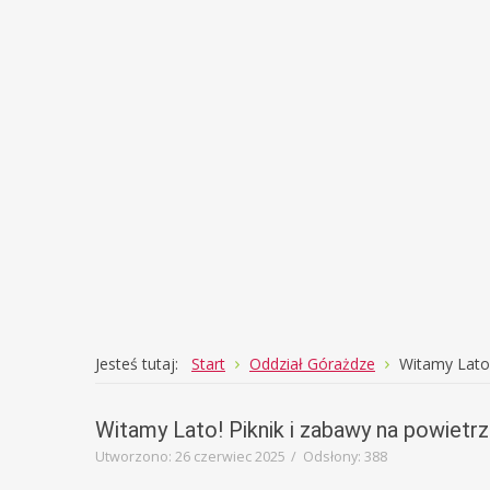
prze
rozw
Jesteś tutaj:
Start
Oddział Górażdze
Witamy Lato!
Witamy Lato! Piknik i zabawy na powietrz
Utworzono: 26 czerwiec 2025
Odsłony: 388