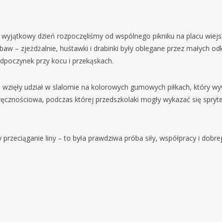
 wyjątkowy dzień rozpoczęliśmy od wspólnego pikniku na placu wiejs
baw – zjeżdżalnie, huśtawki i drabinki były oblegane przez małych o
odpoczynek przy kocu i przekąskach.
i wzięły udział w slalomie na kolorowych gumowych piłkach, który w
zręcznościowa, podczas której przedszkolaki mogły wykazać się spryt
rzeciąganie liny – to była prawdziwa próba siły, współpracy i dobre