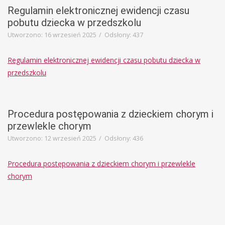
Education
Regulamin elektronicznej ewidencji czasu
Template
pobutu dziecka w przedszkolu
Utworzono: 16 wrzesień 2025
Odsłony: 437
Regulamin elektronicznej ewidencji czasu pobutu dziecka w
przedszkolu
Procedura postępowania z dzieckiem chorym i
przewlekle chorym
Utworzono: 12 wrzesień 2025
Odsłony: 436
Procedura postępowania z dzieckiem chorym i przewlekle
chorym