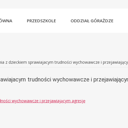
e
et
efault
e
ont
able
ÓWNA
PRZEDSZKOLE
ODDZIAŁ GÓRAŻDZE
ia z dzieckiem sprawiajacym trudności wychowawcze i przejawiając
awiajacym trudności wychowawcze i przejawiający
dności wychowawcze i przejawiającym agresję