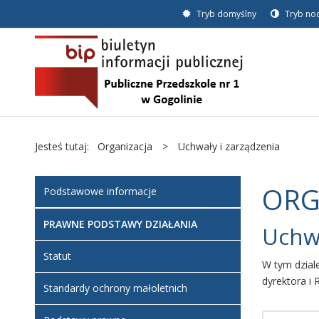
Tryb domyślny
Tryb no
Jesteś tutaj:
Organizacja
>
Uchwały i zarządzenia
ORG
Podstawowe informacje
PRAWNE PODSTAWY DZIAŁANIA
Uchwa
Statut
W tym dzial
dyrektora i 
Standardy ochrony małoletnich