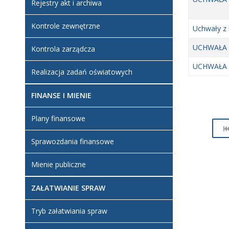
Rejestry akt i archiwa
Kontrole zewnętrzne
Uchwały z 
UCHWAŁA 
Kontrola zarządcza
UCHWAŁA 
Realizacja zadań oświatowych
FINANSE I MIENIE
Plany finansowe
Sprawozdania finansowe
Mienie publiczne
ZAŁATWIANIE SPRAW
Tryb załatwiania spraw