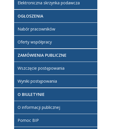
Elektroniczna skrzynka podawcza
OGŁOSZENIA
Nabór pracowników
Oferty współpracy
ZAMÓWIENIA PUBLICZNE
Wszczęcie postępowania
Wyniki postępowania
O BIULETYNIE
O informacji publicznej
Pomoc BIP