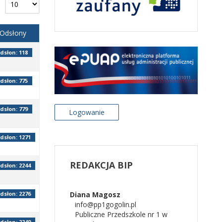
Odsłony
dsłon: 118
dsłon: 775
dsłon: 779
Logowanie
dsłon: 1271
REDAKCJA
BIP
dsłon: 2244
Diana
Magosz
dsłon: 2276
info@pp1gogolin.pl
Publiczne Przedszkole nr 1 w
dsłon: 2249