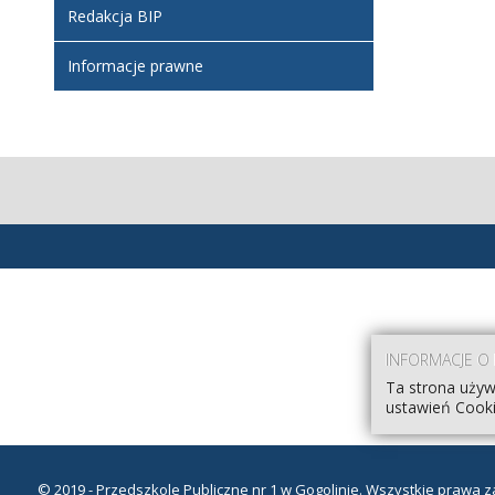
Redakcja BIP
Informacje prawne
INFORMACJE O
Ta strona używ
ustawień Cooki
© 2019 - Przedszkole Publiczne nr 1 w Gogolinie. Wszystkie prawa z