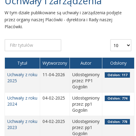
Uchwały i zarządzenia
W tym dziale publikowane są uchwały i zarządzenia podjęte
przez organy naszej Placówki - dyrektora i Rady naszej
Placówki.
Tytuł
Wytworzony
Autor
Odsłony
Uchwały z roku
11-04-2026
Udostępniony
Odsłon: 117
2025
przez: PP1
Gogolin
Uchwały z roku
04-02-2025
Udostępniony
Odsłon: 774
2024
przez: pp1
Gogolin
Uchwały z roku
04-02-2025
Udostępniony
Odsłon: 778
2023
przez: pp1
Gogolin