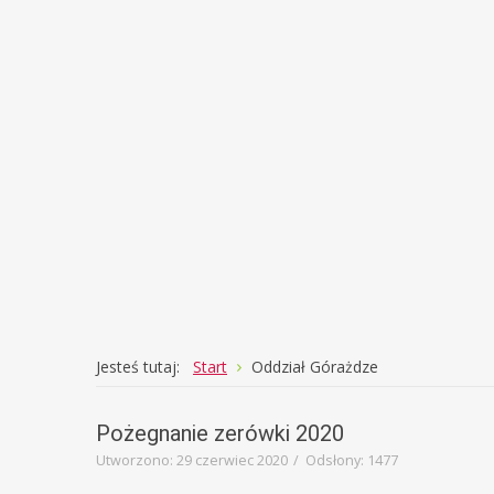
prze
rozw
Jesteś tutaj:
Start
Oddział Górażdze
Pożegnanie zerówki 2020
Utworzono: 29 czerwiec 2020
Odsłony: 1477