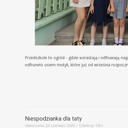
Przedszkole to ogród - gdzie wzrastają i odfruwają na
odfruneło osiem motyli, które już od września rozpocz
Niespodzianka dla taty
Utworzono: 23 czerwiec 2020
Odsłony: 1351