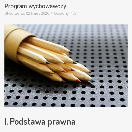
Education
Program wychowawczy
Template
Utworzono: 02 lipiec 2020
Odsłony: 4724
I. Podstawa prawna