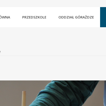
e
et
efault
e
ont
able
ÓWNA
PRZEDSZKOLE
ODDZIAŁ GÓRAŻDZE
e