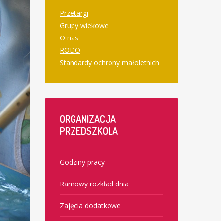
Przetargi
Grupy wiekowe
O nas
RODO
Standardy ochrony małoletnich
ORGANIZACJA
PRZEDSZKOLA
Godziny pracy
Ramowy rozkład dnia
Zajęcia dodatkowe