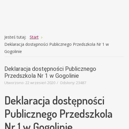
Education
Template
Jesteś tutaj:
Start
Deklaracja dostępności Publicznego Przedszkola Nr 1 w
Gogolinie
Deklaracja dostępności Publicznego
Przedszkola Nr 1 w Gogolinie
Utworzono: 22 wrzesień 2020
Odsłony: 23487
Deklaracja dostępności
Publicznego Przedszkola
Nr 1 w Gogolinie