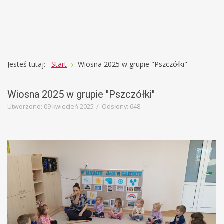
Education
Template
Jesteś tutaj:
Start
Wiosna 2025 w grupie "Pszczółki"
Wiosna 2025 w grupie "Pszczółki"
Utworzono: 09 kwiecień 2025
Odsłony: 648