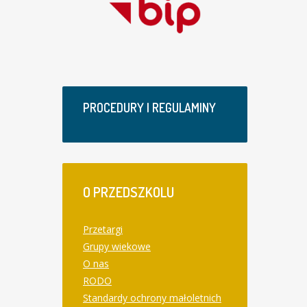
PROCEDURY I REGULAMINY
O
PRZEDSZKOLU
Przetargi
Grupy wiekowe
O nas
RODO
Standardy ochrony małoletnich