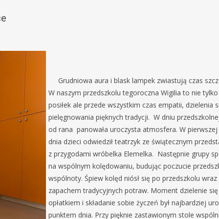
ce
Grudniowa aura i blask lampek zwiastują czas szcz
W naszym przedszkolu tegoroczna Wigilia to nie tylk
posiłek ale przede wszystkim czas empatii, dzielenia si
pielęgnowania pięknych tradycji. W dniu przedszkolnej 
od rana panowała uroczysta atmosfera. W pierwszej 
dnia dzieci odwiedził teatrzyk ze świątecznym przeds
z przygodami wróbelka Elemelka. Następnie grupy spo
na wspólnym kolędowaniu, budując poczucie przedsz
wspólnoty. Śpiew kolęd niósł się po przedszkolu wraz
zapachem tradycyjnych potraw. Moment dzielenie się
opłatkiem i składanie sobie życzeń był najbardziej u
punktem dnia. Przy pięknie zastawionym stole wspóln