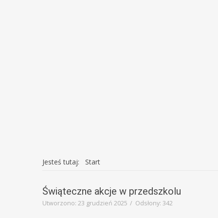
prze
rozw
Jesteś tutaj:
Start
Świąteczne akcje w przedszkolu
Utworzono: 23 grudzień 2025
Odsłony: 342