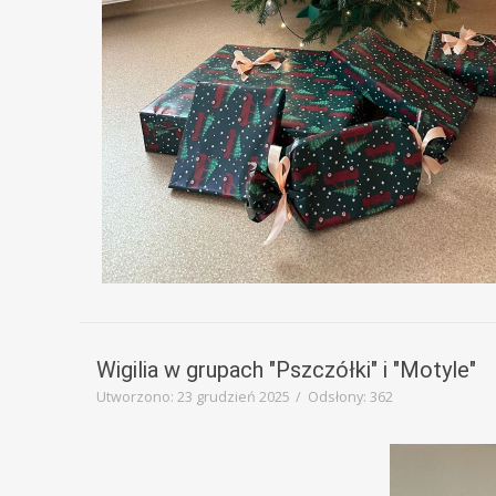
Wigilia w grupach "Pszczółki" i "Motyle"
Utworzono: 23 grudzień 2025
Odsłony: 362