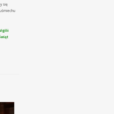
y się
 uśmiechu
gilii
Świąt