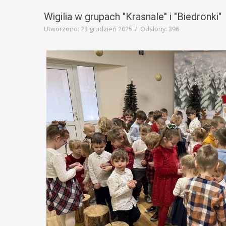
Wigilia w grupach "Krasnale" i "Biedronki"
Utworzono: 23 grudzień 2025
Odsłony: 396