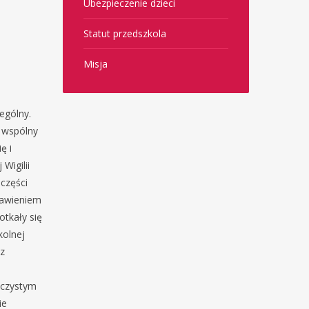
Ubezpieczenie dzieci
Statut przedszkola
Misja
ególny.
o wspólny
ę i
Wigilii
części
tawieniem
tkały się
kolnej
 z
roczystym
ie