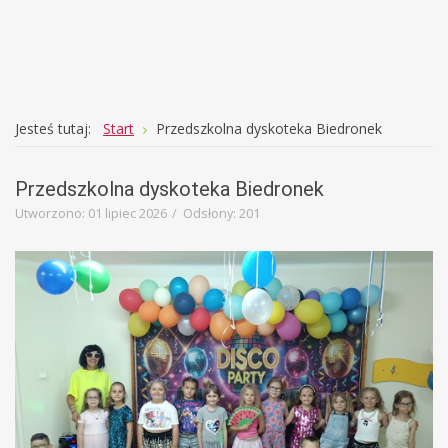
Education
Template
Jesteś tutaj:
Start
Przedszkolna dyskoteka Biedronek
Przedszkolna dyskoteka Biedronek
Utworzono: 01 lipiec 2026
Odsłony: 201