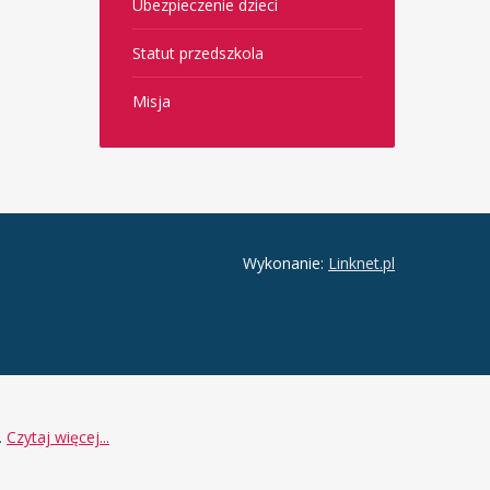
Ubezpieczenie dzieci
Statut przedszkola
Misja
Wykonanie:
Linknet.pl
.
Czytaj więcej...