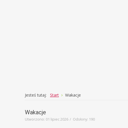
prze
rozw
Jesteś tutaj:
Start
Wakacje
Wakacje
Utworzono: 01 lipiec 2026
Odsłony: 190