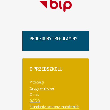
PROCEDURY I REGULAMINY
O
PRZEDSZKOLU
Przetargi
Grupy wiekowe
O nas
RODO
Standardy ochrony małoletnich